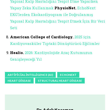
Yapısal Kalp Hastalığını Tespit Etme Yaparken
Yapay Zeka Kullanmak
PhysioNet.
EchoNext:
EKG’lerden Ekokardiyogram ile Doğrulanmış
Yapısal Kalp Hastalığını Tespit Etmek İçin Bir Veri
Seti
American College of Cardiology.
2025 için
Kardiyovasküler Tıptaki Dönüştürücü Eğilimler
Healio.
2026: Kardiyolojide Araç Kutumuzun
Genişleyeceği Yıl
ARTIFICIAL INTELLIGENCE (AI)
ECHONEXT
HEART DISEASE
STRUCTURAL HEART DISEASE
Dr. Adak Kocaman