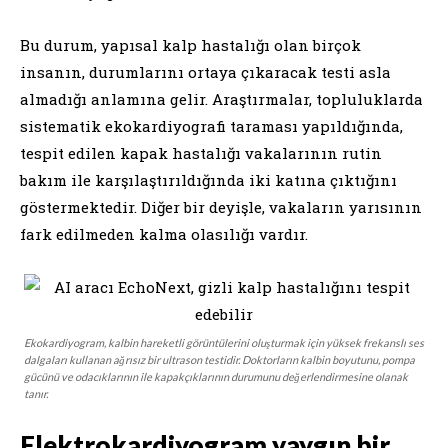
Bu durum, yapısal kalp hastalığı olan birçok
insanın, durumlarını ortaya çıkaracak testi asla
almadığı anlamına gelir. Araştırmalar, topluluklarda
sistematik ekokardiyografi taraması yapıldığında,
tespit edilen kapak hastalığı vakalarının rutin
bakım ile karşılaştırıldığında iki katına çıktığını
göstermektedir. Diğer bir deyişle, vakaların yarısının
fark edilmeden kalma olasılığı vardır.
Ekokardiyogram, kalbin hareketli görüntülerini oluşturmak için yüksek frekanslı ses
dalgaları kullanan ağrısız bir ultrason testidir. Doktorların kalbin boyutunu, pompa
gücünü ve odacıklarının ile kapakçıklarının durumunu değerlendirmesine olanak
tanır.
Elektrokardiyogram yaygın bir