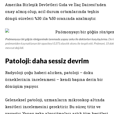
Amerika Birleşik Devletleri Gıda ve İlaç Dairesi’nden
onay almış olup, acil durum ortamlarında teşhis
döngü süreleri %30 ila %50 oranında azalmıştır.
Pnömonyayı bir göğüs röntgeninde tanımada yapay zeka ile doktorları karşılaştırma.
Derin
pnömoniden kaynaklanan bir opasiteyi 0.371 olasılık skoru ile tespit etti. Pnömoni, 15 dok
mevcut değildi.
Patoloji: daha sessiz devrim
Radyoloji çoğu haberi alırken, patoloji – doku
örneklerinin incelenmesi – kendi başına derin bir
dönüşüm yaşıyor.
Geleneksel patoloji, uzmanların mikroskop altında
kesitleri incelemesini gerektirir. Bu süreç titiz ve
yavaştır. Yapay zeka algoritmaları artık tüm kesitleri