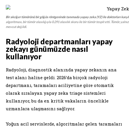
Bir akciğer tümörünü bir göğüs röntgeninde tanımada yapay zeka (YZ) ile doktorları karşıl
algoritması, bir tümör olasılığıyla 0.291 olasılık skoru ile bir tümör tespit etti. Tümör, ya
mevcut değildi.
Radyoloji departmanları yapay
zekayı günümüzde nasıl
kullanıyor
Radyoloji, diagnostik alanında yapay zekanın ana
test alanı haline geldi. 2026’da birçok radyoloji
departmanı, taramaları aciliyetine göre otomatik
olarak sıralayan yapay zeka triage sistemleri
kullanıyor, bu da en kritik vakaların öncelikle
uzmanlara ulaşmasını sağlıyor.
Yoğun acil servislerde, algoritmalar gelen taramaları