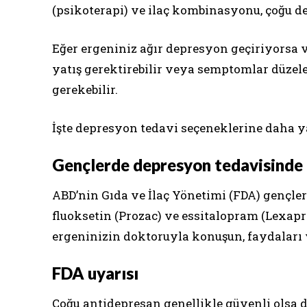
(psikoterapi) ve ilaç kombinasyonu, çoğu dep
Eğer ergeniniz ağır depresyon geçiriyorsa 
yatış gerektirebilir veya semptomlar düze
gerekebilir.
İşte depresyon tedavi seçeneklerine daha y
Gençlerde depresyon tedavisinde k
ABD’nin Gıda ve İlaç Yönetimi (FDA) gençlerd
fluoksetin (Prozac) ve essitalopram (Lexapro
ergeninizin doktoruyla konuşun, faydaları v
FDA uyarısı
Çoğu antidepresan genellikle güvenli olsa d