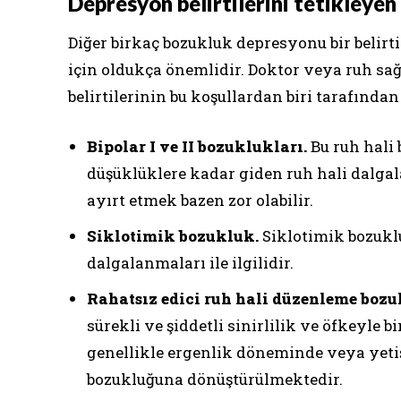
Depresyon belirtilerini tetikleyen
Diğer birkaç bozukluk depresyonu bir belirti
için oldukça önemlidir. Doktor veya ruh sa
belirtilerinin bu koşullardan biri tarafınd
Bipolar I ve II bozuklukları.
Bu ruh hali
düşüklüklere kadar giden ruh hali dalgal
ayırt etmek bazen zor olabilir.
Siklotimik bozukluk.
Siklotimik bozuklu
dalgalanmaları ile ilgilidir.
Rahatsız edici ruh hali düzenleme bozu
sürekli ve şiddetli sinirlilik ve öfkeyle b
genellikle ergenlik döneminde veya yet
bozukluğuna dönüştürülmektedir.