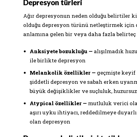
Depresyon türleri
Ağır depresyonun neden olduğu belirtiler kiş
olduğu depresyon türünü netleştirmek için d
anlamına gelen bir veya daha fazla belirteç k
Anksiyete bozukluğu —
alışılmadık huzu
ile birlikte depresyon
Melankolik özellikler —
geçmişte keyif v
şiddetli depresyon ve sabah erken uyanma
büyük değişiklikler ve suçluluk, huzursuzlu
Atypical özellikler —
mutluluk verici ola
aşırı uyku ihtiyacı, reddedilmeye duyarlıl
olan depresyon