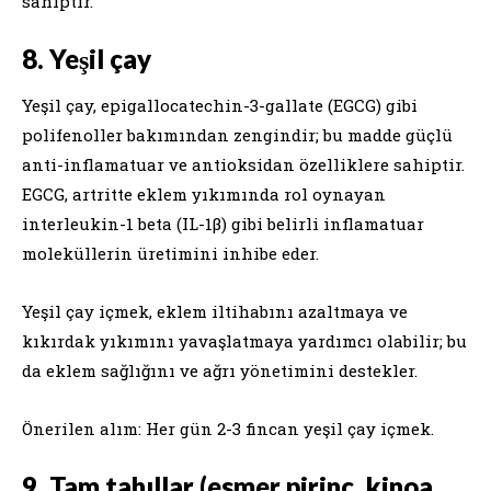
sahiptir.
8. Yeşil çay
Yeşil çay, epigallocatechin-3-gallate (EGCG) gibi
polifenoller bakımından zengindir; bu madde güçlü
anti-inflamatuar ve antioksidan özelliklere sahiptir.
EGCG, artritte eklem yıkımında rol oynayan
interleukin-1 beta (IL-1β) gibi belirli inflamatuar
moleküllerin üretimini inhibe eder.
Yeşil çay içmek, eklem iltihabını azaltmaya ve
kıkırdak yıkımını yavaşlatmaya yardımcı olabilir; bu
da eklem sağlığını ve ağrı yönetimini destekler.
Önerilen alım: Her gün 2-3 fincan yeşil çay içmek.
9. Tam tahıllar (esmer pirinç, kinoa,