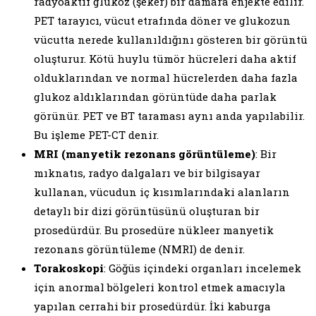
radyoaktif glukoz (şeker) bir damara enjekte edilir.
PET tarayıcı, vücut etrafında döner ve glukozun
vücutta nerede kullanıldığını gösteren bir görüntü
oluşturur. Kötü huylu tümör hücreleri daha aktif
olduklarından ve normal hücrelerden daha fazla
glukoz aldıklarından görüntüde daha parlak
görünür. PET ve BT taraması aynı anda yapılabilir.
Bu işleme PET-CT denir.
MRI (manyetik rezonans görüntüleme)
: Bir
mıknatıs, radyo dalgaları ve bir bilgisayar
kullanan, vücudun iç kısımlarındaki alanların
detaylı bir dizi görüntüsünü oluşturan bir
prosedürdür. Bu prosedüre nükleer manyetik
rezonans görüntüleme (NMRI) de denir.
Torakoskopi
: Göğüs içindeki organları incelemek
için anormal bölgeleri kontrol etmek amacıyla
yapılan cerrahi bir prosedürdür. İki kaburga