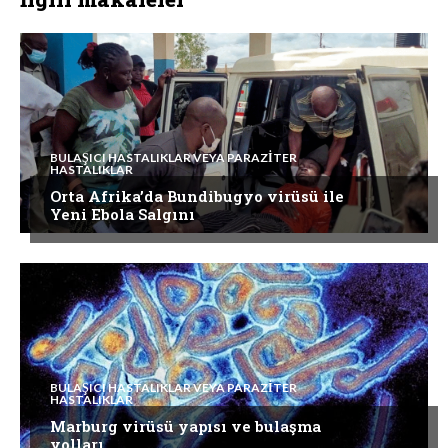
BULAŞICI HASTALIKLAR VEYA PARAZITER
HASTALIKLAR
Orta Afrika’da Bundibugyo virüsü ile
Yeni Ebola Salgını
BULAŞICI HASTALIKLAR VEYA PARAZITER
HASTALIKLAR
Marburg virüsü yapısı ve bulaşma
yolları