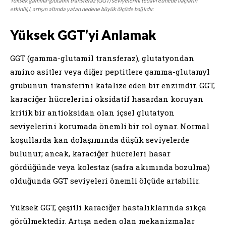
Yüksek gamma-glutamil transferaz (GGT) seviyelerini tedavi etmede ilaçların
etkinliği, artışın altında yatan nedene büyük ölçüde bağlıdır.
Yüksek GGT’yi Anlamak
GGT (gamma-glutamil transferaz), glutatyondan
amino asitler veya diğer peptitlere gamma-glutamyl
grubunun transferini katalize eden bir enzimdir. GGT,
karaciğer hücrelerini oksidatif hasardan koruyan
kritik bir antioksidan olan içsel glutatyon
seviyelerini korumada önemli bir rol oynar. Normal
koşullarda kan dolaşımında düşük seviyelerde
bulunur; ancak, karaciğer hücreleri hasar
gördüğünde veya kolestaz (safra akımında bozulma)
olduğunda GGT seviyeleri önemli ölçüde artabilir.
Yüksek GGT, çeşitli karaciğer hastalıklarında sıkça
görülmektedir. Artışa neden olan mekanizmalar