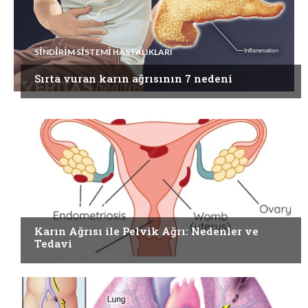
SINDIRIM SISTEMI HASTALIKLARI
Sırta vuran karın ağrısının 7 nedeni
DIĞER HASTALIKLAR
Karın Ağrısı ile Pelvik Ağrı: Nedenler ve
Tedavi