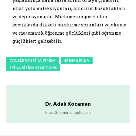
idrar yolu enfeksiyonları, sindirim bozuklukları
ve depresyon gibi. Mielomeningosel olan
çocuklarda dikkati sürdürme sorunları ve okuma
ve matematik öğrenme güçlükleri gibi öğrenme
güçlükleri gelişebilir.
CAUSES OF SPINA BIFIDA
SPINA BIFIDA
SPINA BIFIDA SYMPTOMS
Dr. Adak Kocaman
https://memorial-saglik.com