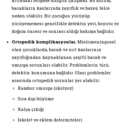
altındaki bölgede düzgün çalışmaz. Bu durum,
bacakların kaslarında zayıflık ve bazen felce
neden olabilir. Bir çocuğun yürüyüp
yürüyememesi genellikle defektin yeri, boyutu ve
doğum öncesi ve sonrası aldığı bakıma bağlıdır.
Ortopedik komplikasyonlar.
Mielomeningosel
olan çocuklarda, bacak ve sırt kaslarının
zayıflığından kaynaklanan çeşitli bacak ve
omurga sorunları olabilir. Problemlerin türü,
defektin konumuna bağlıdır. Olası problemler
arasında ortopedik sorunlar yer alabilir:
Kambur omurga (skolyoz)
Sıra dışı büyüme
Kalça çıkığı
İskelet ve eklem deformiteleri