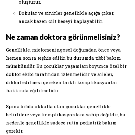
oluşturur.
Dokular ve sinirler genellikle açığa çıkar,
ancak bazen cilt keseyi kaplayabilir.
Ne zaman doktora görünmelisiniz?
Genellikle, mielomeningosel doğumdan önce veya
hemen sonra teşhis edilir, bu durumda tıbbi bakım
mümkündür. Bu çocuklar yaşamları boyunca özel bir
doktor ekibi tarafından izlenmelidir ve aileler,
dikkat edilmesi gereken farklı komplikasyonlar
hakkında eğitilmelidir.
Spina bifida okkulta olan çocuklar genellikle
belirtilere veya komplikasyonlara sahip değildir, bu
nedenle genellikle sadece rutin pediatrik bakım
gerekir.