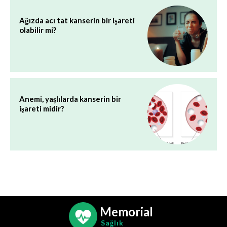
Ağızda acı tat kanserin bir işareti
olabilir mi?
Anemi, yaşlılarda kanserin bir
işareti midir?
Memorial
Sağlık