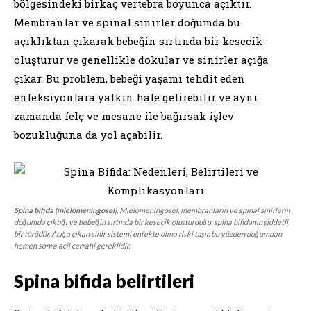
bölgesindeki birkaç vertebra boyunca açıktır.
Membranlar ve spinal sinirler doğumda bu
açıklıktan çıkarak bebeğin sırtında bir kesecik
oluşturur ve genellikle dokular ve sinirler açığa
çıkar. Bu problem, bebeği yaşamı tehdit eden
enfeksiyonlara yatkın hale getirebilir ve aynı
zamanda felç ve mesane ile bağırsak işlev
bozukluğuna da yol açabilir.
Spina bifida (mielomeningosel)
. Mielomeningosel, membranların ve spinal sinirlerin
doğumda çıktığı ve bebeğin sırtında bir kesecik oluşturduğu, spina bifidanın şiddetli
bir türüdür. Açığa çıkan sinir sistemi enfekte olma riski taşır, bu yüzden doğumdan
hemen sonra acil cerrahi gereklidir.
Spina bifida belirtileri