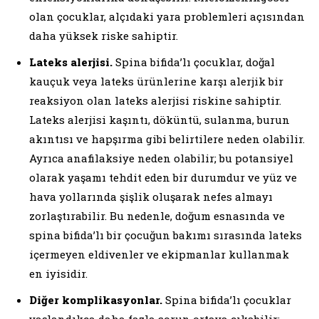
olan çocuklar, alçıdaki yara problemleri açısından
daha yüksek riske sahiptir.
Lateks alerjisi.
Spina bifida’lı çocuklar, doğal
kauçuk veya lateks ürünlerine karşı alerjik bir
reaksiyon olan lateks alerjisi riskine sahiptir.
Lateks alerjisi kaşıntı, döküntü, sulanma, burun
akıntısı ve hapşırma gibi belirtilere neden olabilir.
Ayrıca anafilaksiye neden olabilir; bu potansiyel
olarak yaşamı tehdit eden bir durumdur ve yüz ve
hava yollarında şişlik oluşarak nefes almayı
zorlaştırabilir. Bu nedenle, doğum esnasında ve
spina bifida’lı bir çocuğun bakımı sırasında lateks
içermeyen eldivenler ve ekipmanlar kullanmak
en iyisidir.
Diğer komplikasyonlar.
Spina bifida’lı çocuklar
yaşlandıkça daha fazla sorun ortaya çıkabilir;