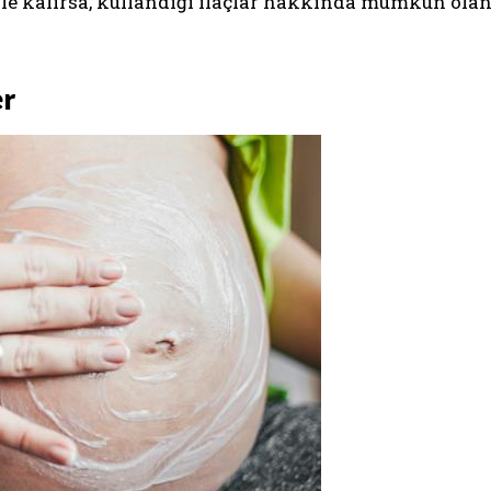
le kalırsa, kullandığı ilaçlar hakkında mümkün ola
er