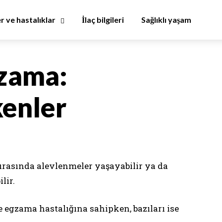
er ve hastalıklar
İlaç bilgileri
Sağlıklı yaşam
gzama:
kenler
ırasında alevlenmeler yaşayabilir ya da
lir.
 egzama hastalığına sahipken, bazıları ise