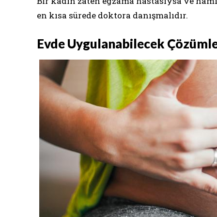
Bir kadın zaten egzama hastasıysa ve hami
en kısa sürede doktora danışmalıdır.
Evde Uygulanabilecek Çözüml