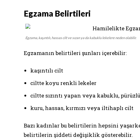
Egzama Belirtileri
Egzama, kaşıntılı, hassas cilt ve sızan ya da kabuklu lekelere neden olabilir.
Egzamanın belirtileri şunları içerebilir:
kaşıntılı cilt
ciltte koyu renkli lekeler
ciltte sızıntı yapan veya kabuklu, pürüzlü
kuru, hassas, kırmızı veya iltihaplı cilt
Bazı kadınlar bu belirtilerin hepsini yaşarke
belirtilerin şiddeti değişiklik gösterebilir.