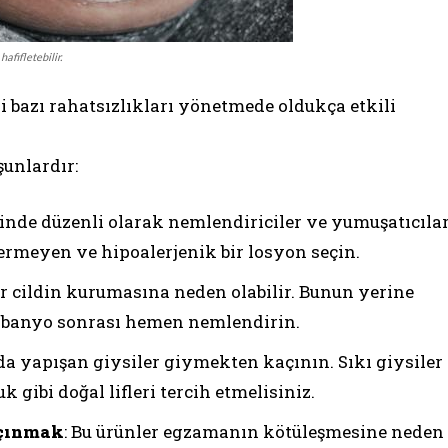
fifletebilir.
i bazı rahatsızlıkları yönetmede oldukça etkili
şunlardır:
inde düzenli olarak nemlendiriciler ve yumuşatıcıla
ermeyen ve hipoalerjenik bir losyon seçin.
ar cildin kurumasına neden olabilir. Bunun yerine
da banyo sonrası hemen nemlendirin.
da yapışan giysiler giymekten kaçının. Sıkı giysiler
uk gibi doğal lifleri tercih etmelisiniz.
açınmak
: Bu ürünler egzamanın kötüleşmesine neden