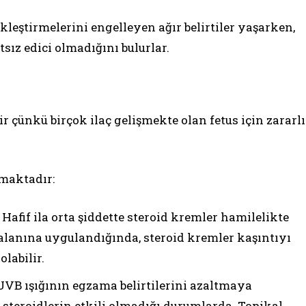
ekleştirmelerini engelleyen ağır belirtiler yaşarken,
tsız edici olmadığını bulurlar.
 çünkü birçok ilaç gelişmekte olan fetus için zararlı
maktadır:
: Hafif ila orta şiddette steroid kremler hamilelikte
t alanına uygulandığında, steroid kremler kaşıntıyı
olabilir.
, UVB ışığının egzama belirtilerini azaltmaya
 steroidlerin etkili olmadığı durumlarda. Topikal