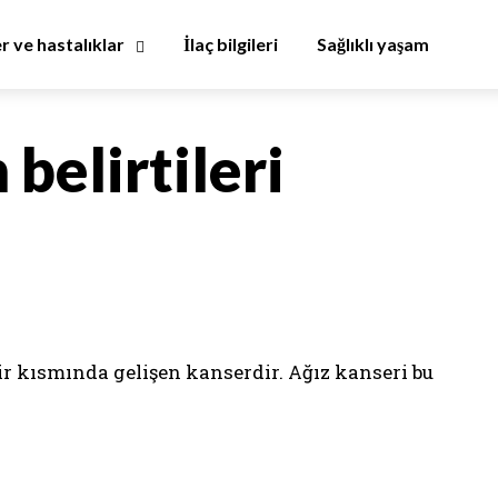
er ve hastalıklar
İlaç bilgileri
Sağlıklı yaşam
 belirtileri
bir kısmında gelişen kanserdir. Ağız kanseri bu