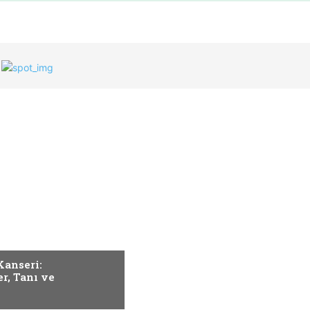
ER
anseri:
er, Tanı ve