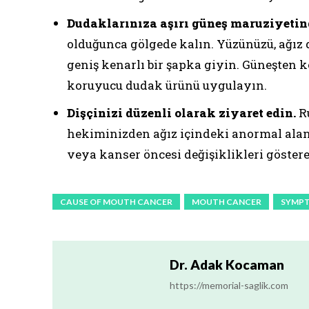
Dudaklarınıza aşırı güneş maruziyetin
olduğunca gölgede kalın. Yüzünüzü, ağız d
geniş kenarlı bir şapka giyin. Güneşten k
koruyucu dudak ürünü uygulayın.
Dişçinizi düzenli olarak ziyaret edin.
Ru
hekiminizden ağız içindeki anormal alanl
veya kanser öncesi değişiklikleri göstereb
CAUSE OF MOUTH CANCER
MOUTH CANCER
SYMPT
Dr. Adak Kocaman
https://memorial-saglik.com