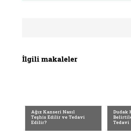
İlgili makaleler
KANSERLER
KANSERL
Ağız Kanseri Nasıl
Dudak K
Teşhis Edilir ve Tedavi
Belirtil
Edilir?
Tedavi