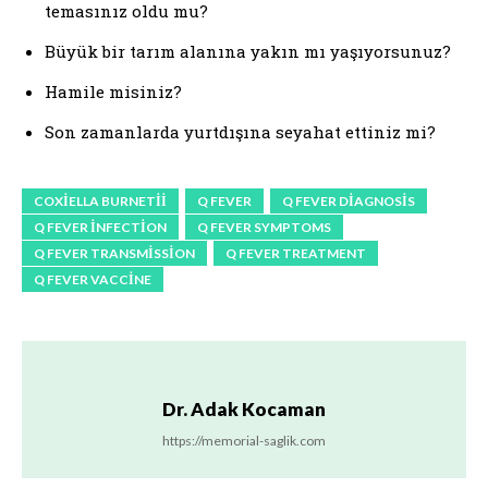
temasınız oldu mu?
Büyük bir tarım alanına yakın mı yaşıyorsunuz?
Hamile misiniz?
Son zamanlarda yurtdışına seyahat ettiniz mi?
COXIELLA BURNETII
Q FEVER
Q FEVER DIAGNOSIS
Q FEVER INFECTION
Q FEVER SYMPTOMS
Q FEVER TRANSMISSION
Q FEVER TREATMENT
Q FEVER VACCINE
Dr. Adak Kocaman
https://memorial-saglik.com