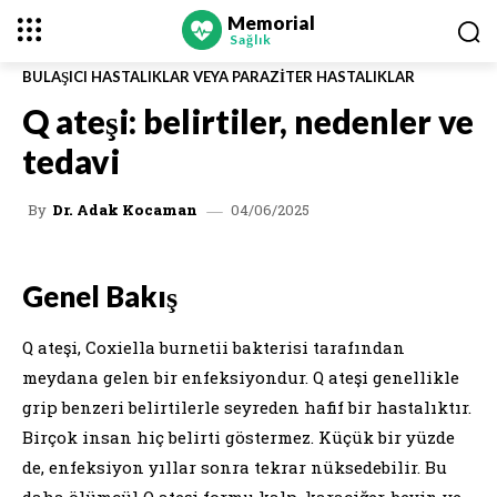
Memorial
Sağlık
BULAŞICI HASTALIKLAR VEYA PARAZITER HASTALIKLAR
Q ateşi: belirtiler, nedenler ve
tedavi
04/06/2025
By
Dr. Adak Kocaman
Genel Bakış
Q ateşi, Coxiella burnetii bakterisi tarafından
meydana gelen bir enfeksiyondur. Q ateşi genellikle
grip benzeri belirtilerle seyreden hafif bir hastalıktır.
Birçok insan hiç belirti göstermez. Küçük bir yüzde
de, enfeksiyon yıllar sonra tekrar nüksedebilir. Bu
daha ölümcül Q ateşi formu kalp, karaciğer, beyin ve