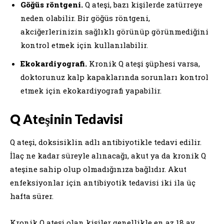
Göğüs röntgeni.
Q ateşi, bazı kişilerde zatürreye
neden olabilir. Bir göğüs röntgeni,
akciğerlerinizin sağlıklı görünüp görünmediğini
kontrol etmek için kullanılabilir.
Ekokardiyografi.
Kronik Q ateşi şüphesi varsa,
doktorunuz kalp kapaklarında sorunları kontrol
etmek için ekokardiyografi yapabilir.
Q Ateşinin Tedavisi
Q ateşi, doksisiklin adlı antibiyotikle tedavi edilir.
İlaç ne kadar süreyle alınacağı, akut ya da kronik Q
ateşine sahip olup olmadığınıza bağlıdır. Akut
enfeksiyonlar için antibiyotik tedavisi iki ila üç
hafta sürer.
Kronik Q ateşi olan kişiler genellikle en az 18 ay