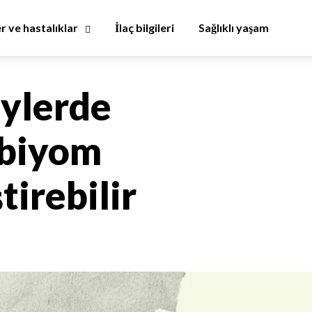
er ve hastalıklar
İlaç bilgileri
Sağlıklı yaşam
eylerde
obiyom
tirebilir