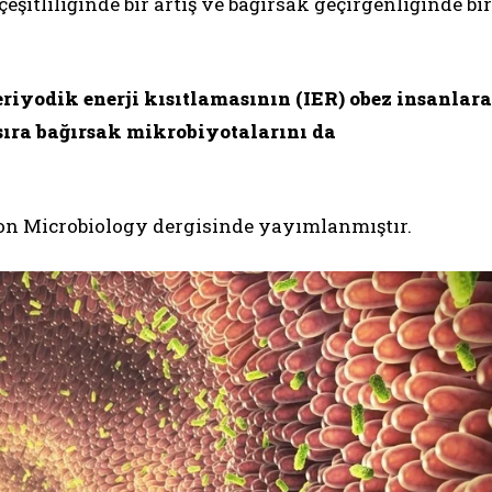
şitliliğinde bir artış ve bağırsak geçirgenliğinde bir
eriyodik enerji kısıtlamasının (IER) obez insanlara
ıra bağırsak mikrobiyotalarını da
tion Microbiology dergisinde yayımlanmıştır.