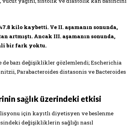
i, vücut yağını, sistolik ve diastolik kan basıncını
7.8 kilo kaybetti. Ve II. aşamanın sonunda,
tan artmıştı. Ancak III. aşamanın sonunda,
i bir fark yoktu.
 de bazı değişiklikler gözlemlendi; Escherichia
nitzii, Parabacteroides distasonis ve Bacteroides
inin sağlık üzerindeki etkisi
isyonu için kayıtlı diyetisyen ve beslenme
sindeki değişikliklerin sağlığı nasıl