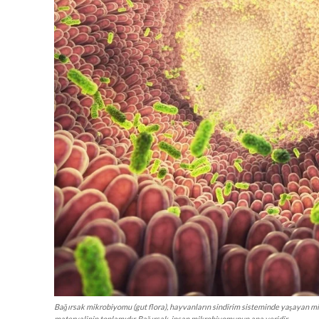
Bağırsak mikrobiyomu (gut flora), hayvanların sindirim sisteminde yaşayan 
materyalinin toplamıdır. Bağırsak, insan mikrobiyomunun ana yeridir.