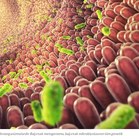
mikroorganizmalardır. Bağırsak metagenomu, bağırsak mikrobiyotasının tüm genetik