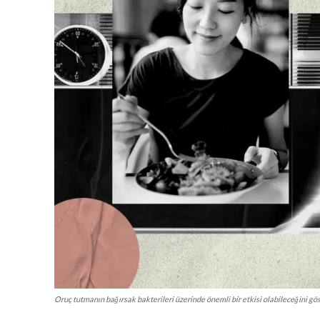
Oruç tutmanın bağırsak bakterileri üzerinde önemli bir etkisi olabileceğini gös