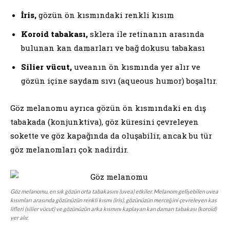
İris,
gözün ön kısmındaki renkli kısım
Koroid tabakası,
sklera ile retinanın arasında
bulunan kan damarları ve bağ dokusu tabakası
Silier vücut,
uveanın ön kısmında yer alır ve
gözün içine saydam sıvı (aqueous humor) boşaltır.
Göz melanomu ayrıca gözün ön kısmındaki en dış
tabakada (konjunktiva), göz küresini çevreleyen
sokette ve göz kapağında da oluşabilir, ancak bu tür
göz melanomları çok nadirdir.
Göz melanomu, en sık gözün orta tabakasını (uvea) etkiler. Melanom gelişebilen uvea
kısımları arasında gözünüzün renkli kısmı (iris), gözünüzün merceğini çevreleyen kas
lifleri (silier vücut) ve gözünüzün arka kısmını kaplayan kan damarı tabakası (koroid)
yer alır.