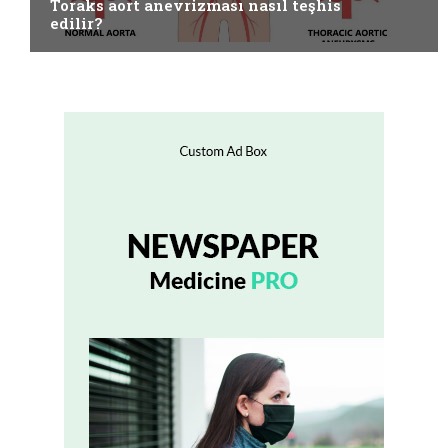
Toraks aort anevrizması nasıl teşhis
edilir?