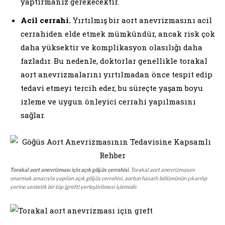
yaptırmanız gerekecektir.
Acil cerrahi.
Yırtılmış bir aort anevrizmasını acil
cerrahiden elde etmek mümkündür, ancak risk çok
daha yüksektir ve komplikasyon olasılığı daha
fazladır. Bu nedenle, doktorlar genellikle torakal
aort anevrizmalarını yırtılmadan önce tespit edip
tedavi etmeyi tercih eder, bu süreçte yaşam boyu
izleme ve uygun önleyici cerrahi yapılmasını
sağlar.
Torakal aort anevrizması için açık göğüs cerrahisi
. Torakal aort anevrizmasını
onarmak amacıyla yapılan açık göğüs cerrahisi, aortun hasarlı bölümünün çıkarılıp
yerine sentetik bir tüp (greft) yerleştirilmesi işlemidir.