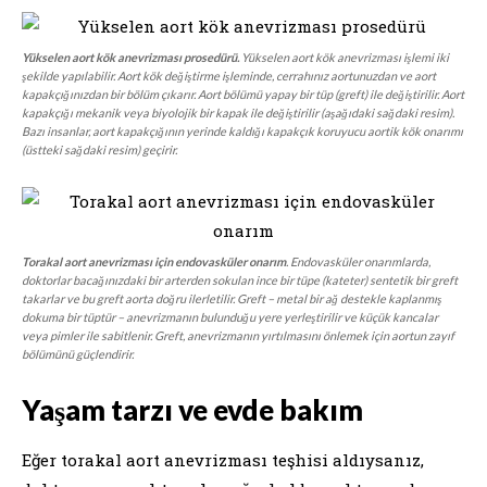
Yükselen aort kök anevrizması prosedürü.
Yükselen aort kök anevrizması işlemi iki
şekilde yapılabilir. Aort kök değiştirme işleminde, cerrahınız aortunuzdan ve aort
kapakçığınızdan bir bölüm çıkarır. Aort bölümü yapay bir tüp (greft) ile değiştirilir. Aort
kapakçığı mekanik veya biyolojik bir kapak ile değiştirilir (aşağıdaki sağdaki resim).
Bazı insanlar, aort kapakçığının yerinde kaldığı kapakçık koruyucu aortik kök onarımı
(üstteki sağdaki resim) geçirir.
Torakal aort anevrizması için endovasküler onarım
. Endovasküler onarımlarda,
doktorlar bacağınızdaki bir arterden sokulan ince bir tüpe (kateter) sentetik bir greft
takarlar ve bu greft aorta doğru ilerletilir. Greft – metal bir ağ destekle kaplanmış
dokuma bir tüptür – anevrizmanın bulunduğu yere yerleştirilir ve küçük kancalar
veya pimler ile sabitlenir. Greft, anevrizmanın yırtılmasını önlemek için aortun zayıf
bölümünü güçlendirir.
Yaşam tarzı ve evde bakım
Eğer torakal aort anevrizması teşhisi aldıysanız,