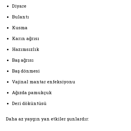
Diyare
Bulantı
Kusma
Karın ağrısı
Hazımsızlık
Baş ağrısı
Baş dönmesi
Vajinal mantar enfeksiyonu
Ağızda pamukçuk
Deri döküntüsü
Daha az yaygın yan etkiler şunlardır: