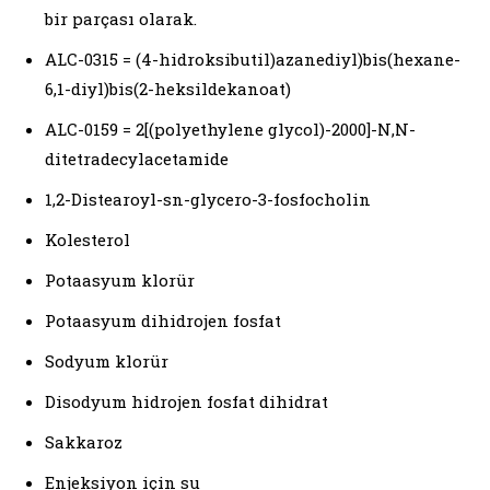
bir parçası olarak.
ALC-0315 = (4-hidroksibutil)azanediyl)bis(hexane-
6,1-diyl)bis(2-heksildekanoat)
ALC-0159 = 2[(polyethylene glycol)-2000]-N,N-
ditetradecylacetamide
1,2-Distearoyl-sn-glycero-3-fosfocholin
Kolesterol
Potaasyum klorür
Potaasyum dihidrojen fosfat
Sodyum klorür
Disodyum hidrojen fosfat dihidrat
Sakkaroz
Enjeksiyon için su