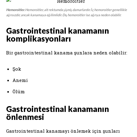
Hemoroitler.
Hemoroitler, alt rektumda şişmiş damarlardır. İç hemoroitler genellikle
ağrısızdır, ancak kanamaya eğilimlidir. Dış hemoroitler ise ağrıya neden olabilir.
Gastrointestinal kanamanın
komplikasyonları
Bir gastrointestinal kanama şunlara neden olabilir:
Şok
Anemi
Ölüm
Gastrointestinal kanamanın
önlenmesi
Gastrointestinal kanamayı önlemek için şunları