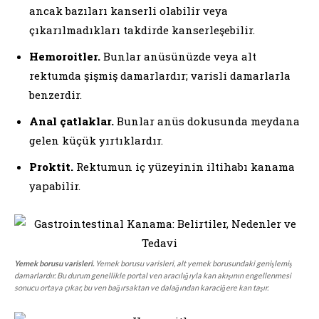
ancak bazıları kanserli olabilir veya
çıkarılmadıkları takdirde kanserleşebilir.
Hemoroitler.
Bunlar anüsünüzde veya alt
rektumda şişmiş damarlardır; varisli damarlarla
benzerdir.
Anal çatlaklar.
Bunlar anüs dokusunda meydana
gelen küçük yırtıklardır.
Proktit.
Rektumun iç yüzeyinin iltihabı kanama
yapabilir.
Yemek borusu varisleri.
Yemek borusu varisleri, alt yemek borusundaki genişlemiş
damarlardır. Bu durum genellikle portal ven aracılığıyla kan akışının engellenmesi
sonucu ortaya çıkar, bu ven bağırsaktan ve dalağından karaciğere kan taşır.