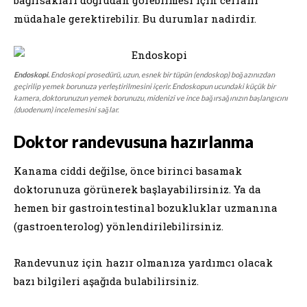
müdahale gerektirebilir. Bu durumlar nadirdir.
Endoskopi.
Endoskopi prosedürü, uzun, esnek bir tüpün (endoskop) boğazınızdan
geçirilip yemek borunuza yerleştirilmesini içerir. Endoskopun ucundaki küçük bir
kamera, doktorunuzun yemek borunuzu, midenizi ve ince bağırsağınızın başlangıcını
(duodenum) incelemesini sağlar.
Doktor randevusuna hazırlanma
Kanama ciddi değilse, önce birinci basamak
doktorunuza görünerek başlayabilirsiniz. Ya da
hemen bir gastrointestinal bozukluklar uzmanına
(gastroenterolog) yönlendirilebilirsiniz.
Randevunuz için hazır olmanıza yardımcı olacak
bazı bilgileri aşağıda bulabilirsiniz.