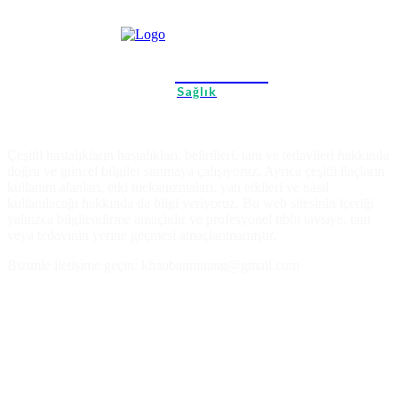
Memorial
Sağlık
Çeşitli hastalıkların hastalıkları, belirtileri, tanı ve tedavileri hakkında
doğru ve güncel bilgiler sunmaya çalışıyoruz. Ayrıca çeşitli ilaçların
kullanım alanları, etki mekanizmaları, yan etkileri ve nasıl
kullanılacağı hakkında da bilgi veriyoruz. Bu web sitesinin içeriği
yalnızca bilgilendirme amaçlıdır ve profesyonel tıbbi tavsiye, tanı
veya tedavinin yerine geçmesi amaçlanmamıştır.
Bizimle iletişime geçin: khaobanmuang@gmail.com