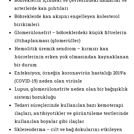
Böbreklerin içindeki ve çevresindeki damarlar ve
arterlerde kan pıhtıları
Böbreklerde kan akışını engelleyen kolesterol
birikimleri
Glomerülonefrit – böbreklerdeki küçük filtrelerin
iltihaplanması (glomerüller)
Hemolitik üremik sendrom – kırmızı kan
hücrelerinin erken yok olmasından kaynaklanan
bir durum
Enfeksiyon; örneğin koronavirüs hastalığı 2019’a
(COVID-19) neden olan virüsle
Lupus, glomerülonefrite neden olan bir bağışıklık
sistemi bozukluğu
Tedavi süreçlerinde kullanılan bazı kemoterapi
ilaçları, antibiyotikler ve görüntüleme testlerinde
kullanılan boyalar gibi ilaçlar
Sklereoderma – cilt ve bağ dokularını etkileyen